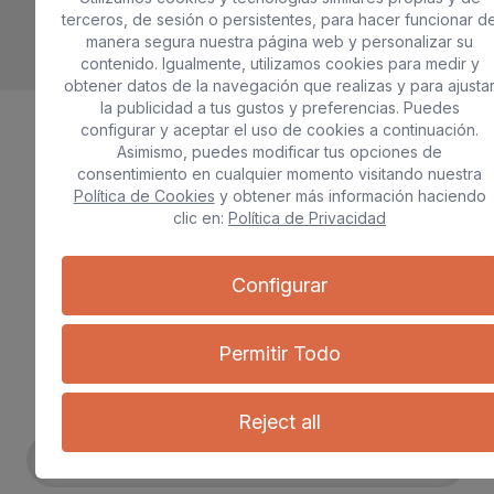
terceros, de sesión o persistentes, para hacer funcionar d
manera segura nuestra página web y personalizar su
contenido. Igualmente, utilizamos cookies para medir y
obtener datos de la navegación que realizas y para ajusta
la publicidad a tus gustos y preferencias. Puedes
configurar y aceptar el uso de cookies a continuación.
Asimismo, puedes modificar tus opciones de
Descubrir galería
consentimiento en cualquier momento visitando nuestra
Política de Cookies
y obtener más información haciendo
clic en:
Política de Privacidad
Configurar
Contacto
¿Necesitas más información?
Permitir Todo
First Name
Reject all