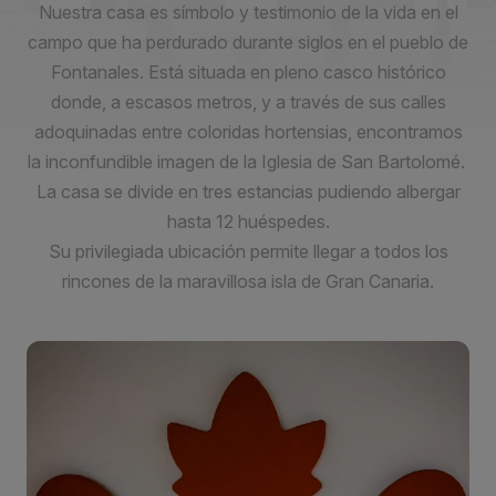
Nuestra casa es símbolo y testimonio de la vida en el
campo que ha perdurado durante siglos en el pueblo de
Fontanales. Está situada en pleno casco histórico
donde, a escasos metros, y a través de sus calles
adoquinadas entre coloridas hortensias, encontramos
la inconfundible imagen de la Iglesia de San Bartolomé.
La casa se divide en tres estancias pudiendo albergar
hasta 12 huéspedes.
Su privilegiada ubicación permite llegar a todos los
rincones de la maravillosa isla de Gran Canaria.