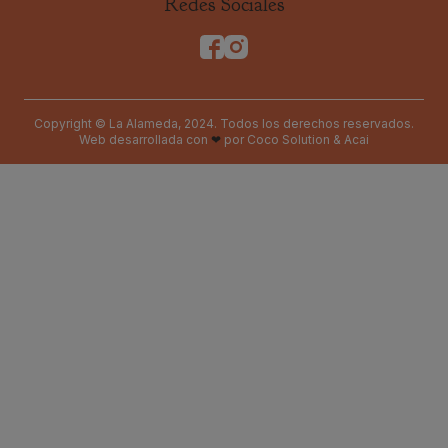
Redes Sociales
Copyright © La Alameda, 2024. Todos los derechos reservados.
Web desarrollada con
❤
por
Coco Solution
&
Acai