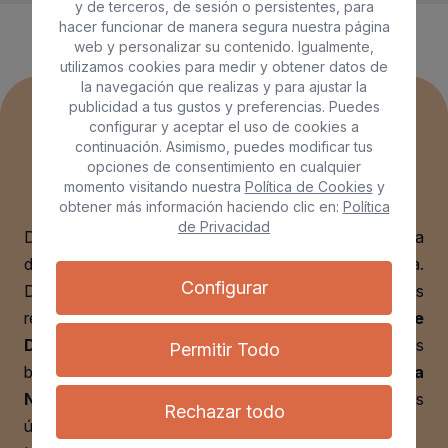
y de terceros, de sesión o persistentes, para
hacer funcionar de manera segura nuestra página
web y personalizar su contenido. Igualmente,
utilizamos cookies para medir y obtener datos de
la navegación que realizas y para ajustar la
publicidad a tus gustos y preferencias. Puedes
configurar y aceptar el uso de cookies a
Actividades
continuación. Asimismo, puedes modificar tus
Disfruta de mucho más
opciones de consentimiento en cualquier
momento visitando nuestra
Política de Cookies
y
obtener más información haciendo clic en:
Política
de Privacidad
Descubre la Villa de Moya, un lugar mágico que va
desde la costa hasta la cumbre de Gran Canaria.
Configurar
Dispone de un patrimonio cultural y natural que es
recomendable visitar. Los yacimientos
Cueva de
Doramas
o las de
la Montañeta,
constituyen los
Permitir Todo
bienes arqueológicos más destacados.
La Reserva
Natural Especial de Los Tilos
delimita uno de los
Rechazar todo
últimos reductos de Laurisilva de la isla.