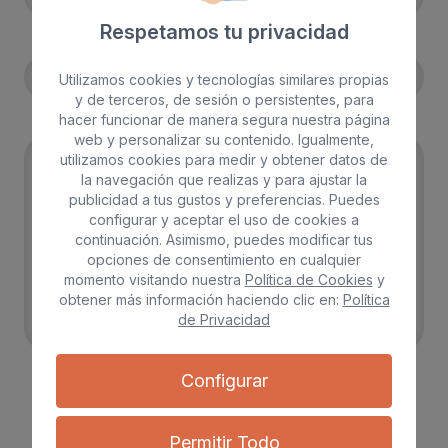
Respetamos tu privacidad
Forma de pago preferida
Utilizamos cookies y tecnologías similares propias
y de terceros, de sesión o persistentes, para
Comentario
hacer funcionar de manera segura nuestra página
web y personalizar su contenido. Igualmente,
utilizamos cookies para medir y obtener datos de
la navegación que realizas y para ajustar la
publicidad a tus gustos y preferencias. Puedes
configurar y aceptar el uso de cookies a
continuación. Asimismo, puedes modificar tus
opciones de consentimiento en cualquier
momento visitando nuestra
Política de Cookies
y
obtener más información haciendo clic en:
Política
de Privacidad
Configurar
Acepto el envio de Newsletters con fines comerciales
Acepto las
condiciones generales
y
la política de privacidad
Permitir Todo