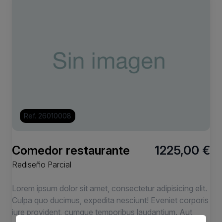
Ref. 26010008
Comedor restaurante
1225,00 €
Rediseño Parcial
Lorem ipsum dolor sit amet, consectetur adipisicing elit.
Culpa quo ducimus, expedita nesciunt! Eveniet corporis
iure provident, cumque temporibus laudantium. Aut