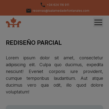
+34 624 116 911
reservas@laalamedadefontanales.com
REDISEÑO PARCIAL
Lorem ipsum dolor sit amet, consectetur
adipisicing elit. Culpa quo ducimus, expedita
nesciunt! Eveniet corporis iure provident,
cumque temporibus laudantium. Aut atque
ducimus vero quia odit, illo quod dolore
voluptatum!