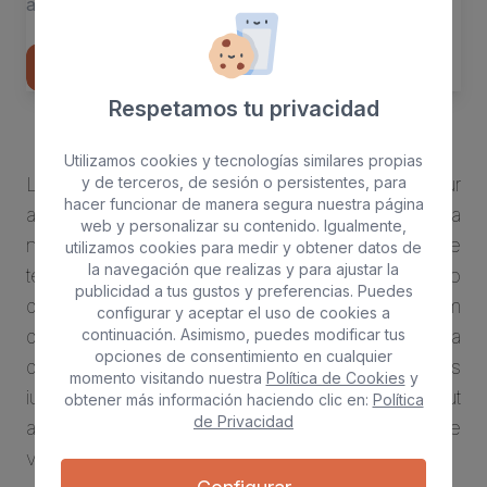
atque ducimus vero quia odit, illo quod dolore
voluptatum!
VER MÁS
Respetamos tu privacidad
Utilizamos cookies y tecnologías similares propias
y de terceros, de sesión o persistentes, para
Lorem ipsum dolor sit amet, consectetur
hacer funcionar de manera segura nuestra página
adipisicing elit. Culpa quo ducimus, expedita
web y personalizar su contenido. Igualmente,
nesciunt! Eveniet corporis iure provident, cumque
utilizamos cookies para medir y obtener datos de
la navegación que realizas y para ajustar la
temporibus laudantium. Aut atque ducimus vero
publicidad a tus gustos y preferencias. Puedes
quia odit, illo quod dolore voluptatum!Lorem ipsum
configurar y aceptar el uso de cookies a
continuación. Asimismo, puedes modificar tus
dolor sit amet, consectetur adipisicing elit. Culpa
opciones de consentimiento en cualquier
quo ducimus, expedita nesciunt! Eveniet corporis
momento visitando nuestra
Política de Cookies
y
iure provident, cumque temporibus laudantium. Aut
obtener más información haciendo clic en:
Política
de Privacidad
atque ducimus vero quia odit, illo quod dolore
voluptatum!