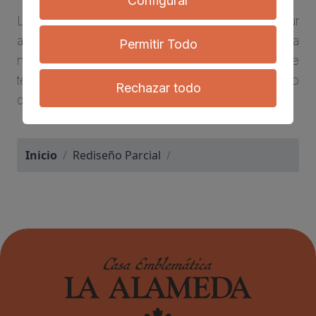
Configurar
Lorem ipsum dolor sit amet, consectetur
adipisicing elit. Culpa quo ducimus, expedita
Permitir Todo
nesciunt! Eveniet corporis iure provident, cumque
temporibus laudantium. Aut atque ducimus vero
Rechazar todo
quia odit, illo quod dolore voluptatum!
Inicio
/
Rediseño Parcial
/