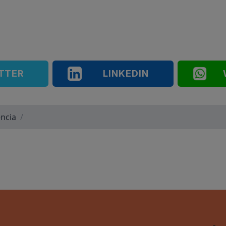
TTER
LINKEDIN
ncia
/