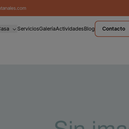
ntanales.com
Casa
Servicios
Galería
Actividades
Blog
Contacto
te El Laurel
ite Los Tilos
sa El Brezal