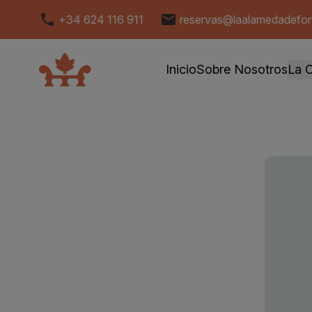
+34 624 116 911
reservas@laalamedadefo
Inicio
Sobre Nosotros
La 
Sui
Su
Ca