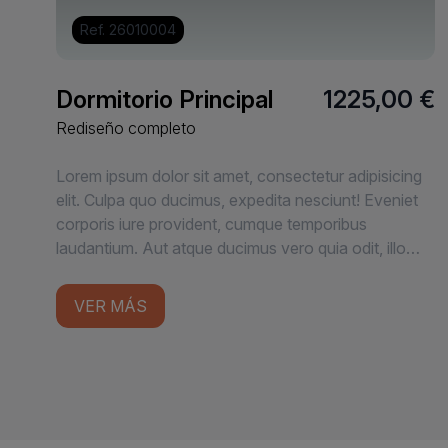
Ref. 26010004
Dormitorio Principal
1225,00 €
Rediseño completo
Lorem ipsum dolor sit amet, consectetur adipisicing
elit. Culpa quo ducimus, expedita nesciunt! Eveniet
corporis iure provident, cumque temporibus
laudantium. Aut atque ducimus vero quia odit, illo
quod dolore voluptatum!
VER MÁS